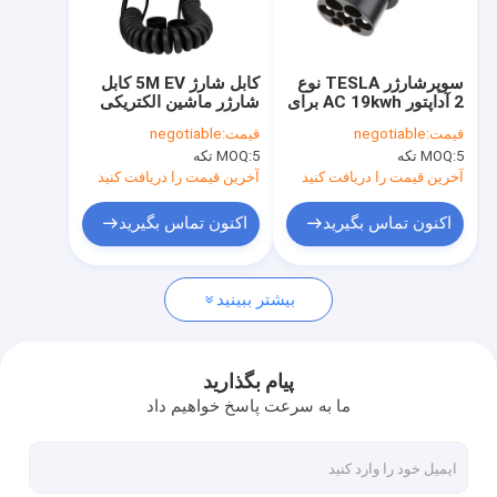
درباره ما
تور کارخانه
سوپرشارژر TESLA نوع
کابل شارژ 5M EV کابل
2 آداپتور AC 19kwh برای
شارژر ماشین الکتریکی
کنترل کیفیت
Tesla Model S 3 X Y
IEC62196 Type2 به
قیمت:
negotiable
قیمت:
negotiable
Type2 Plug 32A 7kW
5 تکه
MOQ:
5 تکه
MOQ:
با کیسه ذخیره سازی
درخواست نقل قول
آخرین قیمت را دریافت کنید
آخرین قیمت را دریافت کنید
اکنون تماس بگیرید
اکنون تماس بگیرید
شارژر ماشین ev
بیشتر ببینید
شارژر EV قابل حمل
شمع شارژ EV
پیام بگذارید
ما به سرعت پاسخ خواهیم داد
قطعات یدکی تسلا
شارژر EV Wallbox