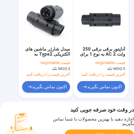
آداپتور برقی برقی 250
مبدل شارژر ماشین های
ولت AC 2 به نوع 1 برای
الکتریکی Type2 به
شارژر ماشین الکتریکی،
Type1 32A، آداپتور
قیمت:
negotiable
قیمت:
negotiable
مبدل کابل شارژ EV 22
شارژر EV AC 250V
5 تکه
MOQ:
5 تکه
MOQ:
کیلوواتی 32A
آخرین قیمت را دریافت کنید
آخرین قیمت را دریافت کنید
اکنون تماس بگیرید
اکنون تماس بگیرید
در وقت خود صرفه جویی کنید
اجازه دهید با بهترین محصولات با شما تماس
بگیریم.