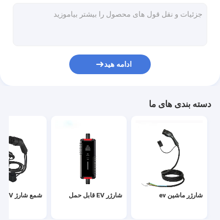
ایستگاه شارژ نوع 1
کابل شارژ ev
آداپتور شارژر EV
ادامه هید
آداپتور شارژ تسلا
نیروگاه قابل شارژ قابل حمل
دسته بندی های ما
شارژر AC Ev
شارژر سریع ev
شارژر ماشین ev
شارژر EV قابل حمل
شمع شارژ EV