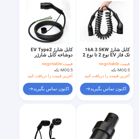
کابل شارژ 16A 3.5KW
کابل شارژ EV Type2
تک فاز EV نوع 2 تا نوع 2
دوشاخه کابل شارژر
کابل شارژر خودرو
ماشین برقی استاندارد
قیمت:
negotiable
قیمت:
negotiable
الکتریکی 5M
اروپا 3.5 کیلو وات AC
5 تکه
MOQ:
5 تکه
MOQ:
250 ولت
آخرین قیمت را دریافت کنید
آخرین قیمت را دریافت کنید
اکنون تماس بگیرید
اکنون تماس بگیرید
صفحه اصلی
محصولات
فیلم های