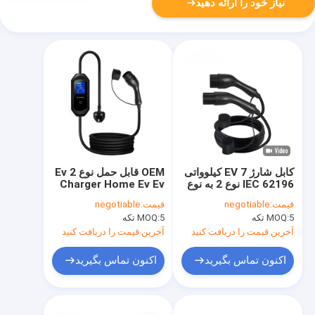
نیاز خود را ارائه دهید
کابل شارژ EV 7 کیلوواتی
OEM قابل حمل نوع 2 Ev
IEC 62196 نوع 2 به نوع
Charger Home Ev Ev
2 EV AC 250 ولت
Charging Station IEC
قیمت:
negotiable
قیمت:
negotiable
ایستگاه شارژر استاندارد
62196 AC 200-250V
5 تکه
MOQ:
5 تکه
MOQ:
خودروی برقی اروپا
آخرین قیمت را دریافت کنید
آخرین قیمت را دریافت کنید
اکنون تماس بگیرید
اکنون تماس بگیرید