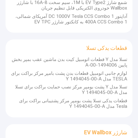
شمع شارژ EV Type2 با 1M، سیم سخت 8-16A با شارژر
Wallbox خودروی الکتریکی قابل تنظیم جریان
آداپتور DC 1000V Tesla CCS Combo 1 آمریکای شمالی،
400A CCS Combo 1 به کانکتور شارژر EV TPC
قطعات یدکی تسلا
تسلا مدل Y قطعات اتومبیل کیت بدن ماشین عقب بمپر بخش
پایین 1494006-00-A
لوازم جانبی اتومبیل قطعات بدن پشت بامپر مرکز براکت برای
TESLA مدل Y 1494045-00-A
تسلا مدل Y پشت بومپر مرکز نصب حمایت براکت برای تسلا
مدل Y 1494045-00-A
قطعات یدکی تسلا پشت بومپر مرکز پشتیبانی براکت برای
Tesla مدل Y 1494045-00-A
شارژر EV Wallbox