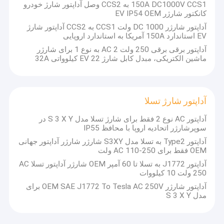
150A DC1000V CCS1 به CCS2 وصل آداپتور شارژ خودرو
درباره ما
کانکتور شارژر EV IP54 OEM
آداپتور شارژر DC 1000 ولت CCS1 به CCS2 آداپتور شارژ
تور کارخانه
EV استاندارد 150A آمریکا به استاندارد اروپایی
آداپتور برقی برقی 250 ولت AC 2 به نوع 1 برای شارژر
کنترل کیفیت
ماشین الکتریکی، مبدل کابل شارژ EV 22 کیلوواتی 32A
درخواست نقل قول
آداپتور شارژ تسلا
آداپتور AC نوع 2 فقط برای شارژ تسلا مدل S 3 X Y در
شارژر ماشین ev
سوپرشارژر اتحادیه اروپا با محافظ IP55
آداپتور Type2 به تسلا مدل S3XY شارژر شارژر آداپتور جهانی
شارژر EV قابل حمل
OEM فقط برای AC 110-250 ولت
آداپتور J1772 به تسلا تا 60 آمپر OEM شارژر آداپتور تسلا AC
شمع شارژ EV
250 ولت 10 کیلووات
قطعات یدکی تسلا
آداپتور شارژر OEM SAE J1772 To Tesla AC 250V برای
مدل S 3 X Y
شارژر EV Wallbox