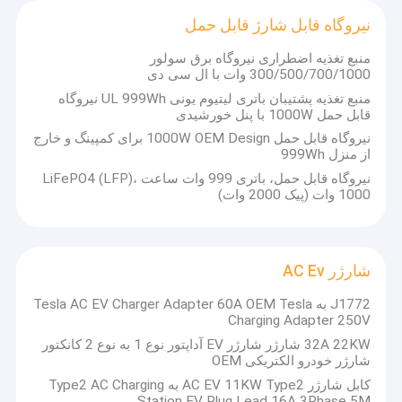
ایستگاه شارژ نوع 1
نیروگاه قابل شارژ قابل حمل
کابل شارژ ev
منبع تغذیه اضطراری نیروگاه برق سولور
300/500/700/1000 وات با ال سی دی
آداپتور شارژر EV
منبع تغذیه پشتیبان باتری لیتیوم یونی UL 999Wh نیروگاه
قابل حمل 1000W با پنل خورشیدی
آداپتور شارژ تسلا
نیروگاه قابل حمل 1000W OEM Design برای کمپینگ و خارج
از منزل 999Wh
نیروگاه قابل شارژ قابل حمل
نیروگاه قابل حمل، باتری 999 وات ساعت LiFePO4 (LFP)،
1000 وات (پیک 2000 وات)
شارژر AC Ev
شارژر سریع ev
شارژر AC Ev
J1772 به Tesla AC EV Charger Adapter 60A OEM Tesla
Charging Adapter 250V
32A 22KW شارژر شارژر EV آداپتور نوع 1 به نوع 2 کانکتور
شارژر خودرو الکتریکی OEM
کابل شارژر AC EV 11KW Type2 به Type2 AC Charging
Station EV Plug Lead 16A 3Phase 5M