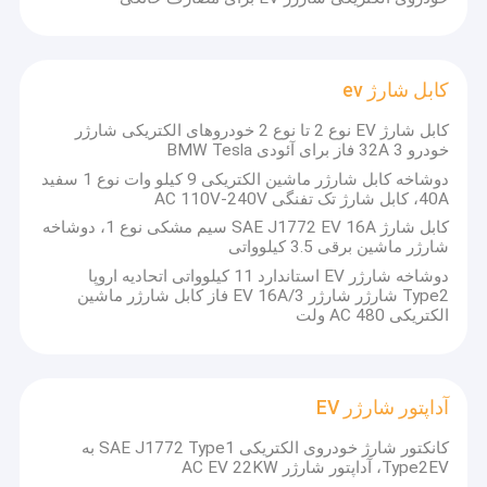
کابل شارژ ev
کابل شارژ EV نوع 2 تا نوع 2 خودروهای الکتریکی شارژر
خودرو 32A 3 فاز برای آئودی BMW Tesla
دوشاخه کابل شارژر ماشین الکتریکی 9 کیلو وات نوع 1 سفید
40A، کابل شارژ تک تفنگی AC 110V-240V
کابل شارژ SAE J1772 EV 16A سیم مشکی نوع 1، دوشاخه
شارژر ماشین برقی 3.5 کیلوواتی
دوشاخه شارژر EV استاندارد 11 کیلوواتی اتحادیه اروپا
Type2 شارژر شارژر EV 16A/3 فاز کابل شارژر ماشین
الکتریکی AC 480 ولت
صفحه اصلی
MINKO (SZ) TECHNOLOGY CO.LIMITED
یک شرکت نوآور در تکنیک
آداپتور شارژر EV
است که به تحقیق، تولید و فروش قطعات خودروهای الکتریکی با کیفیت
محصولات
بالا اختصاص دارد که دفتر مرکزی آن در شنژن چین واقع شده
کانکتور شارژ خودروی الکتریکی SAE J1772 Type1 به
است.محصولات عمدتا شامل شارژر قابل حمل EV، شمع شارژ EV، کابل
فیلم های
Type2EV، آداپتور شارژر AC EV 22KW
شارژ EV، آداپتور شارژر EV،
نیروگاه ذخیره سازی در فضای باز،
و غیره.