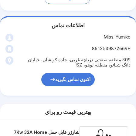
اطلاعات تماس
Miss. Yumiko
+8613539872669
309 منطقه صنعتی دریاچه غربی، جاده کویشان، خیابان
دانگ شیائو، منطقه لوهو، SZ
اکنون تماس بگیرید
بهترين قيمت رو براي
شارژر قابل حمل 7Kw 32A Home