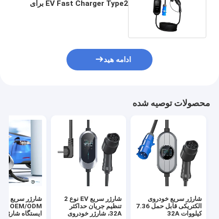
EV Fast Charger Type2 برای
وسایل نقلیه الکتریکی
ادامه هید
محصولات توصیه شده
شارژر سریع خودروی
شارژر سریع EV نوع 2
شارژر 
الکتریکی قابل حمل 7.36
تنظیم جریان حداکثر
کیلووات 32A
32A، شارژر خودروی