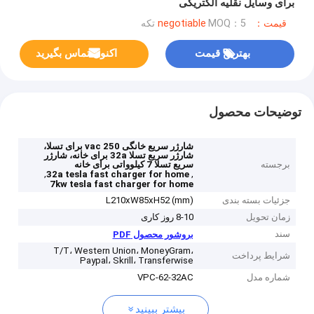
برای وسایل نقلیه الکتریکی
قیمت：negotiable
MOQ：5 تکه
بهترین قیمت
اکنون تماس بگیرید
توضیحات محصول
شارژر سریع خانگی 250 vac برای تسلا،
شارژر سریع تسلا 32a برای خانه، شارژر
برجسته
سریع تسلا 7 کیلوواتی برای خانه
,
,
32a tesla fast charger for home
7kw tesla fast charger for home
جزئیات بسته بندی
L210xW85xH52 (mm)
زمان تحویل
8-10 روز کاری
سند
بروشور محصول PDF
T/T، Western Union، MoneyGram،
شرایط پرداخت
Paypal، Skrill، Transferwise
شماره مدل
VPC-62-32AC
بیشتر ببینید