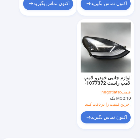
اکنون تماس بگیرید
اکنون تماس بگیرید
لوازم جانبی خودرو لامپ
لامپ راست 1077372-
00-K برای Tesla مدل 3
قیمت:
negotiate
2017-2020
10 تکه
MOQ:
آخرین قیمت را دریافت کنید
اکنون تماس بگیرید