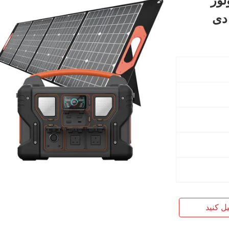
لور
یل کنید