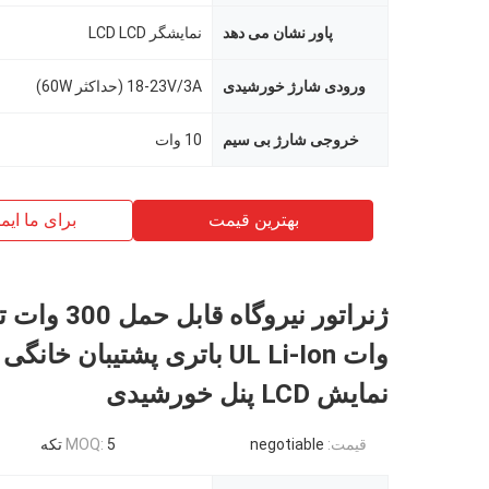
پاور نشان می دهد
نمایشگر LCD LCD
ورودی شارژ خورشیدی
18-23V/3A (حداکثر 60W)
خروجی شارژ بی سیم
10 وات
بهترین قیمت
برای ما ایم
وات UL Li-Ion باتری پشتیبان خا
نمایش LCD پنل خورشیدی
قیمت:
negotiable
5 تکه
MOQ: