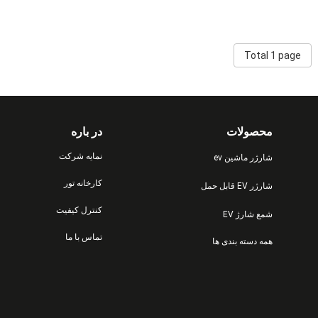
Total 1 page
محصولات
در باره
نمایه شرکت
شارژر ماشین ev
کارخانه تور
شارژر EV قابل حمل
کنترل کیفیت
شمع شارژ EV
تماس با ما
همه دسته بندی ها