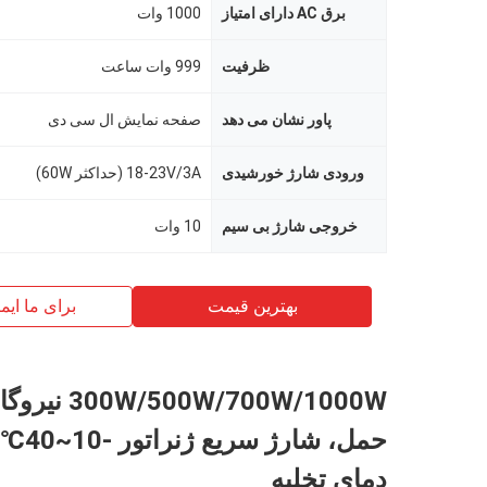
برق AC دارای امتیاز
1000 وات
ظرفیت
999 وات ساعت
پاور نشان می دهد
صفحه نمایش ال سی دی
ورودی شارژ خورشیدی
18-23V/3A (حداکثر 60W)
خروجی شارژ بی سیم
10 وات
بهترین قیمت
برای ما ایم
W/500W/700W/1000W
حمل، شارژ
دمای تخلیه