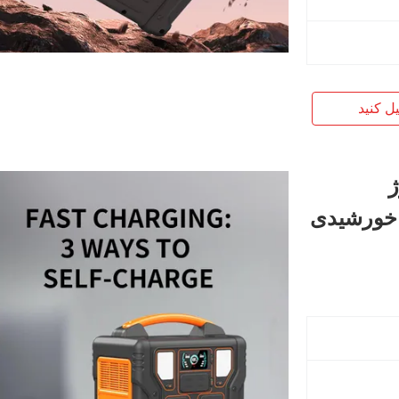
یل کنید
رژ
 خورشیدی