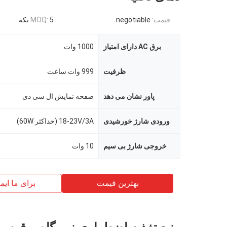
قیمت:
negotiable
5 تکه
MOQ:
برق AC دارای امتیاز
1000 وات
ظرفیت
999 وات ساعت
پاور نشان می دهد
صفحه نمایش ال سی دی
ورودی شارژ خورشیدی
18-23V/3A (حداکثر 60W)
خروجی شارژ بی سیم
10 وات
بهترین قیمت
برای ما ایم