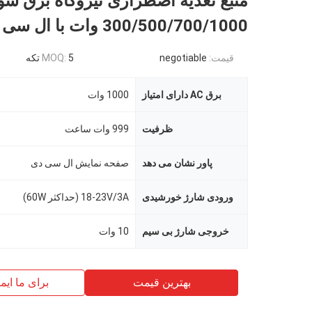
منبع تغذیه اضطراری نیروگاه برق سو
300/500/700/1000 وات با ال سی دی
قیمت:
negotiable
5 تکه
MOQ:
برق AC دارای امتیاز
1000 وات
ظرفیت
999 وات ساعت
پاور نشان می دهد
صفحه نمایش ال سی دی
ورودی شارژ خورشیدی
18-23V/3A (حداکثر 60W)
خروجی شارژ بی سیم
10 وات
بهترین قیمت
برای ما ایم