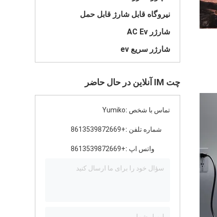
نیروگاه قابل شارژ قابل حمل
شارژر AC Ev
شارژر سریع ev
چت IM آنلاین در حال حاضر
تماس با شخص :
Yumiko
شماره تلفن :
+8613539872669
واتس اپ :
+8613539872669