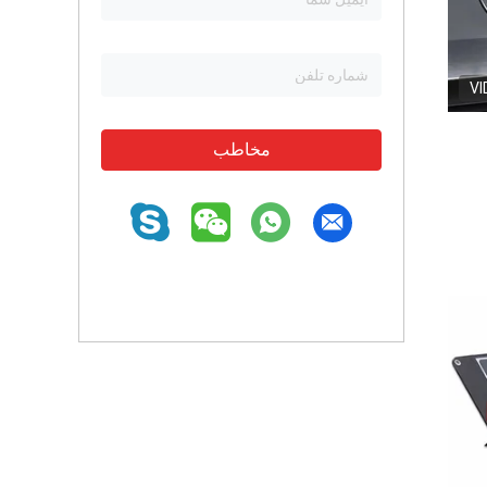
VI
مخاطب