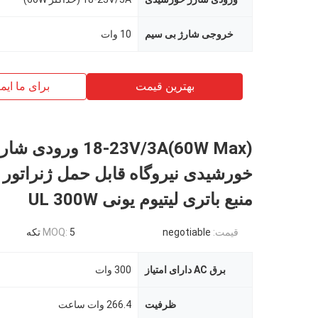
خروجی شارژ بی سیم
10 وات
بهترین قیمت
برای ما ایم
18-23V/3A(60W Max) ورودی شا
خورشیدی نیروگاه قابل حمل ژنراتور
منبع باتری لیتیوم یونی UL 300W
قیمت:
negotiable
5 تکه
MOQ:
برق AC دارای امتیاز
300 وات
ظرفیت
266.4 وات ساعت