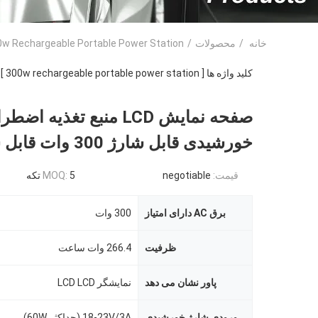
خانه
/
محصولات
/
w Rechargeable Portable Power Station
کلید واژه ها [ 300w rechargeable portable power station ] همخوانی داشتن
صفحه نمایش LCD منبع تغذیه
خورشیدی قابل شارژ 300 وات قابل شارژ
قیمت:
negotiable
5 تکه
MOQ:
برق AC دارای امتیاز
300 وات
ظرفیت
266.4 وات ساعت
پاور نشان می دهد
نمایشگر LCD LCD
ورودی شارژ خورشیدی
18-23V/3A (حداکثر 60W)