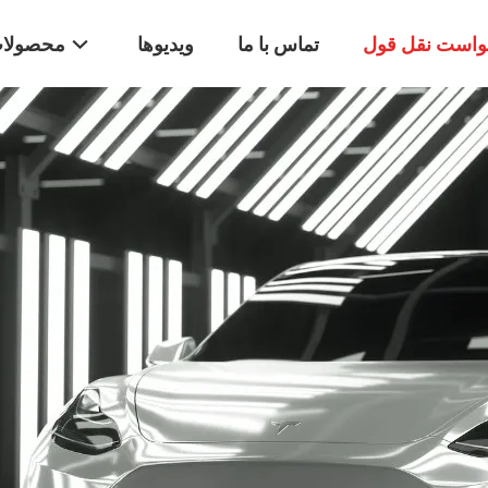
واست نقل قول
تماس با ما
ویدیوها
محصولا