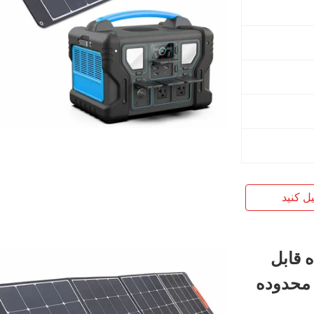
یل کنید
300 نیروگاه قابل
 سریع ژنراتور -10~40℃ محدوده