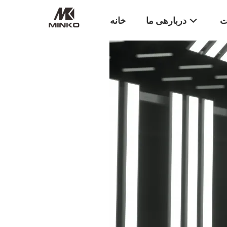
ت
دربارهی ما
خانه