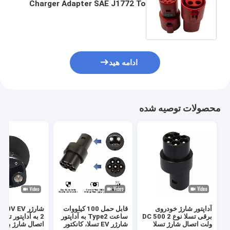
Charger Adapter SAE J1772 To
Tesla Fast Charging Adapter
60A
ادامه هید
محصولات توصیه شده
آداپتور شارژ خودروی
قابل حمل 100 کیلووات
برقی تسلا نوع 2 DC 500
ساعت Type2 به آداپتور
ولت اتصال شارژ تسلا
شارژر EV تسلا، کانکتور
اتصال شارژ برای