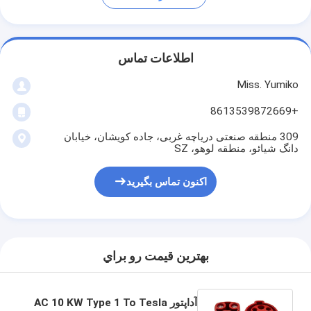
اطلاعات تماس
Miss. Yumiko
+8613539872669
309 منطقه صنعتی دریاچه غربی، جاده کویشان، خیابان
دانگ شیائو، منطقه لوهو، SZ
اکنون تماس بگیرید
بهترين قيمت رو براي
آداپتور AC 10 KW Type 1 To Tesla