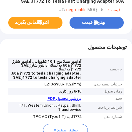
SAE J1772 To Tesla Fast Charging Adapter 60A
قیمت：negotiable
MOQ：5 تکه
بهترین قیمت
اکنون تماس بگیرید
توضیحات محصول
آداپتور تسلا نوع 1 10 کیلوواتی، آداپتور شارژ
60a j1772 به تسلا، آداپتور شارژ SAE
برجسته
j1772 به تسلا
,
,
60a j1772 to tesla charging adapter
SAE j1772 to tesla charging adapter
جزئیات بسته بندی
L210xW85xH52 (mm)
زمان تحویل
8-10 روز کاری
سند
بروشور محصول PDF
T/T، Western Union، ، Paypal، Skrill،
شرایط پرداخت
Transferwise
شماره مدل
J1772 به TPC AC (Type1-T)
بیشتر ببینید